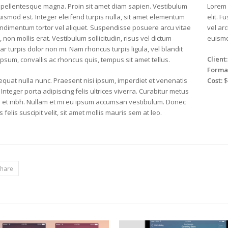
, pellentesque magna. Proin sit amet diam sapien. Vestibulum
Lorem 
 euismod est. Integer eleifend turpis nulla, sit amet elementum
elit. 
ndimentum tortor vel aliquet. Suspendisse posuere arcu vitae
vel ar
 non mollis erat. Vestibulum sollicitudin, risus vel dictum
euismod
nar turpis dolor non mi. Nam rhoncus turpis ligula, vel blandit
Client:
psum, convallis ac rhoncus quis, tempus sit amet tellus.
Forma
quat nulla nunc. Praesent nisi ipsum, imperdiet et venenatis
Cost:
$
. Integer porta adipiscing felis ultrices viverra. Curabitur metus
m et nibh. Nullam et mi eu ipsum accumsan vestibulum. Donec
felis suscipit velit, sit amet mollis mauris sem at leo.
hare