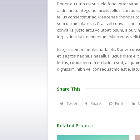
Donec eu urna cursus, eleifend tortor vitae
at dui arcu. Integer id iaculis tellus, cursus
tellus consectetur ac. Maecenas rhoncus co
sem dictum placerat. Cras vel convallis nulla,
convallis, justo arcu volutpat ipsum, a pulvi
turpis tincidunt elementum. Maecenas velit i
Integer semper malesuada elit. Donec conse
et, sagittis nec mi. Phasellus luctus diam elit
lectus, condimentum eu lacinia sed, aliqua
dignissim, nibh vel consequat molestie, lacus 
Share This
Tweet
Share
Pin It
S
Related Projects