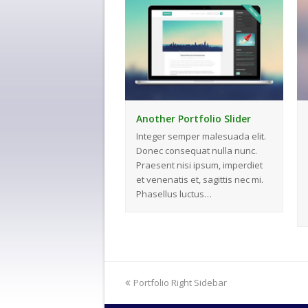
Another Portfolio Slider
Integer semper malesuada elit.
Donec consequat nulla nunc.
Praesent nisi ipsum, imperdiet
et venenatis et, sagittis nec mi.
Phasellus luctus…
previous
Portfolio Right Sidebar
post: