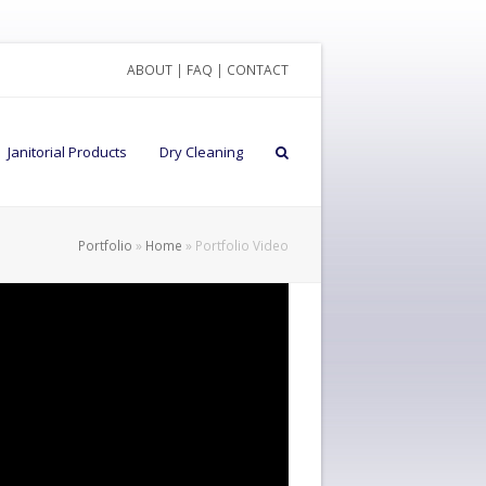
ABOUT
|
FAQ
|
CONTACT
Janitorial Products
Dry Cleaning
Portfolio
»
Home
»
Portfolio Video