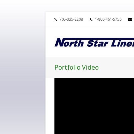
705-335-2208
1-800-461-5756
Portfolio Video